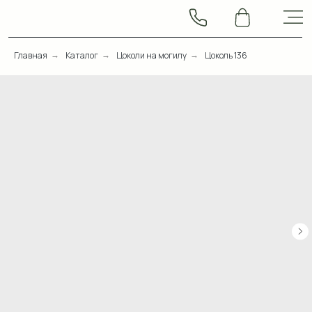
Главная
Каталог
Цоколи на могилу
Цоколь 136
→
→
→