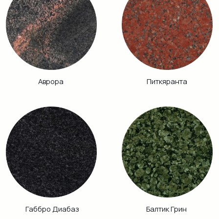
Кузнечный
Гранатовый
Амфиболит
Хибинит