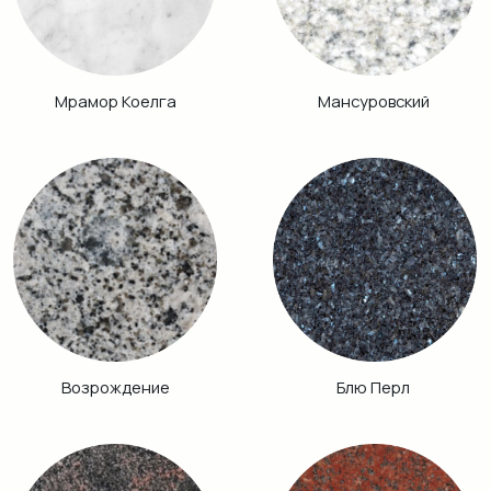
Габбро Диабаз
Балтик Грин
Винга
Дымовский