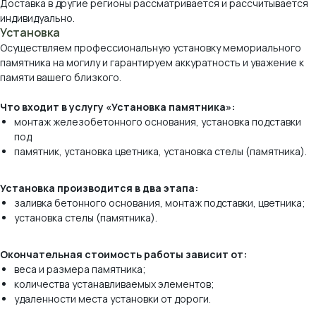
Доставка в другие регионы рассматривается и рассчитывается
индивидуально.
Установка
Осуществляем профессиональную установку мемориального
памятника на могилу и гарантируем аккуратность и уважение к
памяти вашего близкого.
Что входит в услугу «Установка памятника»:
Виды камня, которые
монтаж железобетонного основания, установка подставки
мы используем
под
памятник, установка цветника, установка стелы (памятника).
*оттенок и рисунок камня на вашем экране
могут отличаться от реального.
Установка производится в два этапа:
заливка бетонного основания, монтаж подставки, цветника;
установка стелы (памятника).
Окончательная стоимость работы зависит от:
веса и размера памятника;
количества устанавливаемых элементов;
удаленности места установки от дороги.
Мрамор Коелга
Мансуровский