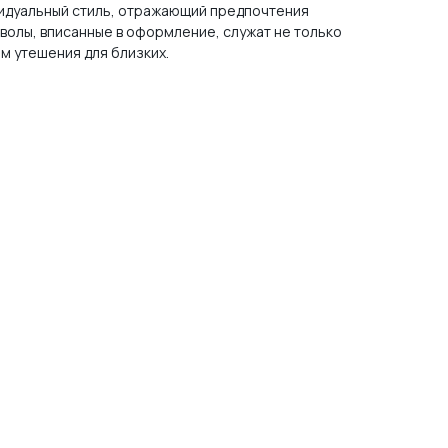
видуальный стиль, отражающий предпочтения
мволы, вписанные в оформление, служат не только
ом утешения для близких.