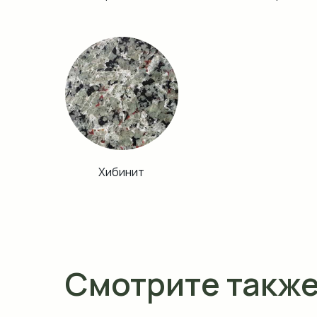
Хибинит
Смотрите такж