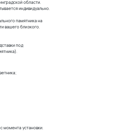
инградской области.
тывается индивидуально.
льного памятника на
ти вашего близкого.
дставки под
мятника).
ветника;
 с момента установки.