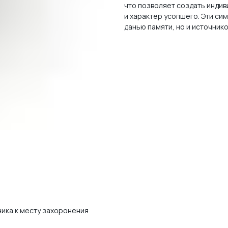
что позволяет создать инди
и характер усопшего. Эти си
данью памяти, но и источник
ника к месту захоронения