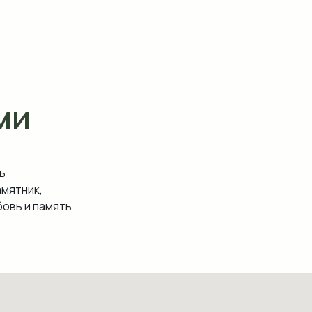
ми
ь
амятник,
овь и память