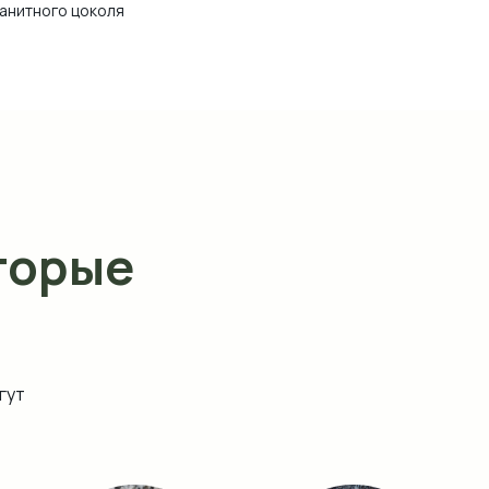
ранитного цоколя
торые
гут