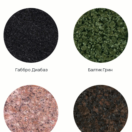
Кузнечный
Гранатовый
Амфиболит
Хибинит