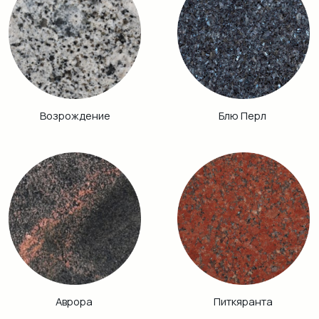
Габбро Диабаз
Балтик Грин
Винга
Дымовский