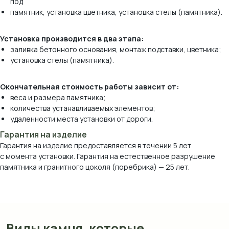
под
памятник, установка цветника, установка стелы (памятника).
Установка производится в два этапа:
Виды камня, которые
заливка бетонного основания, монтаж подставки, цветника;
мы используем
установка стелы (памятника).
*оттенок и рисунок камня на вашем экране
Окончательная стоимость работы зависит от:
могут отличаться от реального.
веса и размера памятника;
количества устанавливаемых элементов;
удаленности места установки от дороги.
Гарантия на изделие
Гарантия на изделие предоставляется в течении 5 лет
с момента установки. Гарантия на естественное разрушение
памятника и гранитного цоколя (поребрика) — 25 лет.
Мрамор Коелга
Мансуровский