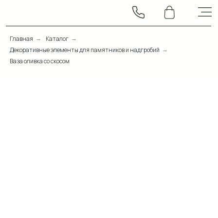
Главная
Каталог
→
→
Декоративные элементы для памятников и надгробий
→
Ваза оливка со скосом