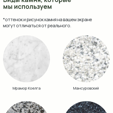
Возрождение
Блю Перл
Аврора
Питкяранта