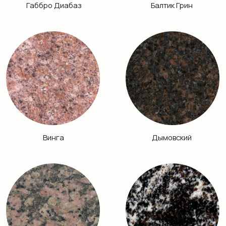
Хибинит