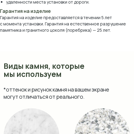
удаленности места установки от дороги.
Гарантия на изделие
Гарантия на изделие предоставляется в течении 5 лет
с момента установки. Гарантия на естественное разрушение
памятника и гранитного цоколя (поребрика) — 25 лет.
Мрамор Коелга
Мансуровский
Возрождение
Блю Перл