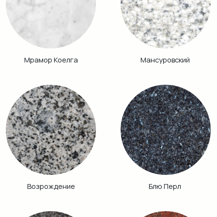
Аврора
Питкяранта
Габбро Диабаз
Балтик Грин