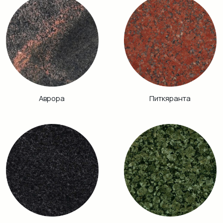
Винга
Дымовский
Кузнечный
Гранатовый
Амфиболит