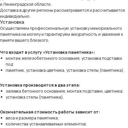
и Ленинградской области.
Доставка в другие регионы рассматривается и рассчитывается
индивидуально.
Установка
Осуществляем профессиональную установку мемориального
памятника на могилу и гарантируем аккуратность и уважение к
памяти вашего близкого.
Что входит в услугу «Установка памятника»:
монтаж железобетонного основания, установка подставки
под
памятник, установка цветника, установка стелы (памятника).
Виды камня, которые
мы используем
Установка производится в два этапа:
заливка бетонного основания, монтаж подставки, цветника;
*оттенок и рисунок камня на вашем экране
установка стелы (памятника).
могут отличаться от реального.
Окончательная стоимость работы зависит от:
веса и размера памятника;
количества устанавливаемых элементов;