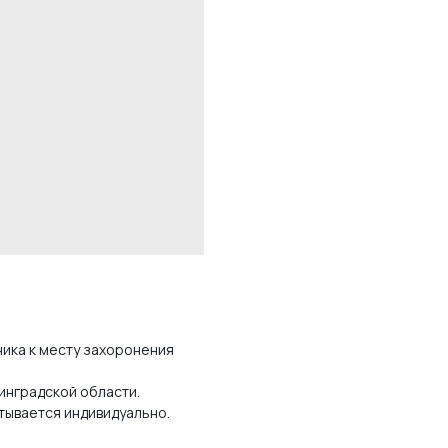
ника к месту захоронения
инградской области.
тывается индивидуально.