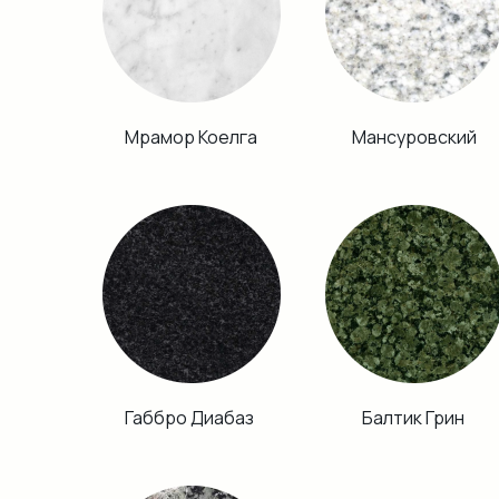
Мрамор Коелга
Мансуровский
Габбро Диабаз
Балтик Грин