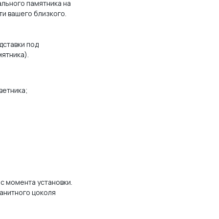
льного памятника на
ти вашего близкого.
дставки под
мятника).
ветника;
 с момента установки.
ранитного цоколя