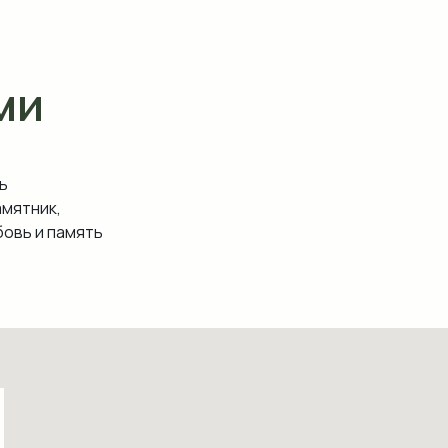
ми
ь
амятник,
овь и память