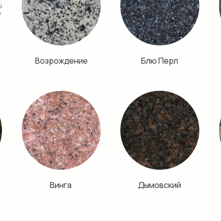
Возрождение
Блю Перл
Винга
Дымовский