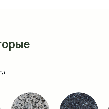
торые
гут