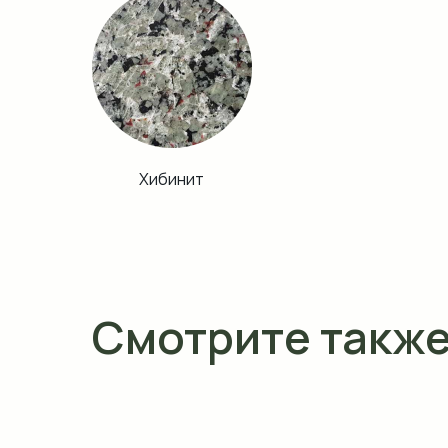
Хибинит
Смотрите такж