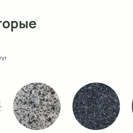
торые
гут