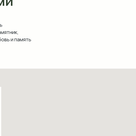
ми
ь
амятник,
овь и память