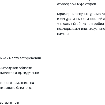
атмосферных факторов.
Мраморные скульптуры могут
и фигуративных композиций д
уникальный облик надгробия.
подчеркивают индивидуально
памяти.
ника к месту захоронения
инградской области.
тывается индивидуально.
льного памятника на
ти вашего близкого.
дставки под