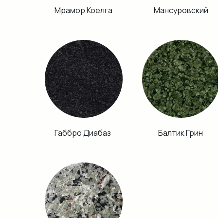
Мрамор Коелга
Мансуровский
Габбро Диабаз
Балтик Грин