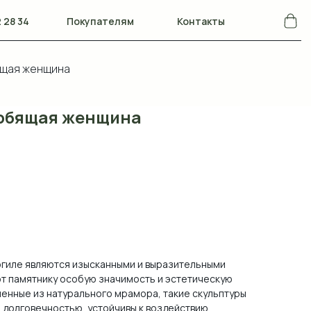
 28 34
Покупателям
Контакты
ящая женщина
рбящая женщина
огиле являются изысканными и выразительными
т памятнику особую значимость и эстетическую
енные из натурального мрамора, такие скульптуры
 долговечностью, устойчивы к воздействию