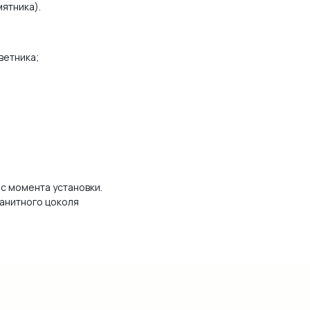
мятника).
ветника;
 с момента установки.
ранитного цоколя