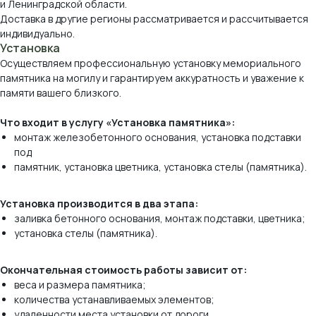
и Ленинградской области.
Доставка в другие регионы рассматривается и рассчитывается
индивидуально.
Установка
Осуществляем профессиональную установку мемориального
памятника на могилу и гарантируем аккуратность и уважение к
памяти вашего близкого.
Что входит в услугу «Установка памятника»:
монтаж железобетонного основания, установка подставки
под
памятник, установка цветника, установка стелы (памятника).
Виды камня, которые
мы используем
Установка производится в два этапа:
заливка бетонного основания, монтаж подставки, цветника;
*оттенок и рисунок камня на вашем экране
установка стелы (памятника).
могут отличаться от реального.
Окончательная стоимость работы зависит от:
веса и размера памятника;
количества устанавливаемых элементов;
удаленности места установки от дороги.