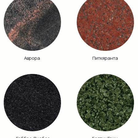
Винга
Дымовский
Кузнечный
Гранатовый
Амфиболит