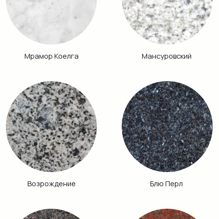
Аврора
Питкяранта
Габбро Диабаз
Балтик Грин