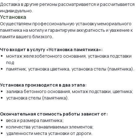
Доставка в другие регионы рассматривается и рассчитывается
индивидуально.
Установка
Осуществляем профессиональную установку мемориального
памятника на могилу и гарантируем аккуратность и уважение к
памяти вашего близкого.
Что входит в услугу «Установка памятника»:
монтаж железобетонного основания, установка подставки
под
памятник, установка цветника, установка стелы (памятника).
Виды камня, которые
мы используем
Установка производится в два этапа:
заливка бетонного основания, монтаж подставки, цветника;
установка стелы (памятника).
*оттенок и рисунок камня на вашем экране
могут отличаться от реального.
Окончательная стоимость работы зависит от:
веса и размера памятника;
количества устанавливаемых элементов;
удаленности места установки от дороги.