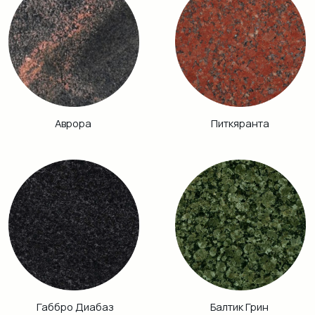
Винга
Дымовский
Кузнечный
Гранатовый
Амфиболит