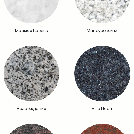
Аврора
Питкяранта
Габбро Диабаз
Балтик Грин