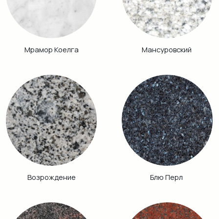
Аврора
Питкяранта
Габбро Диабаз
Балтик Грин