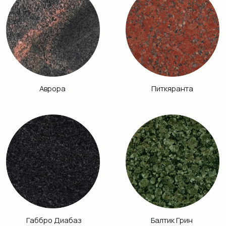
Винга
Дымовский
Кузнечный
Гранатовый
Амфиболит