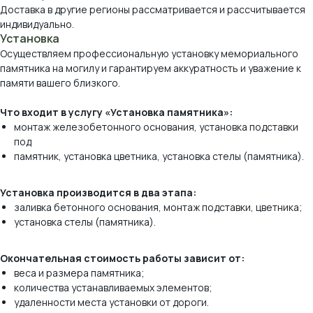
Доставка в другие регионы рассматривается и рассчитывается
индивидуально.
Установка
Осуществляем профессиональную установку мемориального
памятника на могилу и гарантируем аккуратность и уважение к
памяти вашего близкого.
Что входит в услугу «Установка памятника»:
монтаж железобетонного основания, установка подставки
под
памятник, установка цветника, установка стелы (памятника).
Виды камня, которые
мы используем
Установка производится в два этапа:
заливка бетонного основания, монтаж подставки, цветника;
установка стелы (памятника).
*оттенок и рисунок камня на вашем экране
могут отличаться от реального.
Окончательная стоимость работы зависит от:
веса и размера памятника;
количества устанавливаемых элементов;
удаленности места установки от дороги.