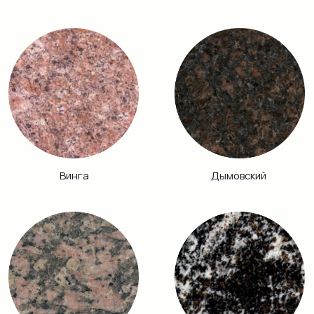
Хибинит