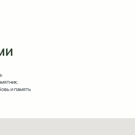
ми
ь
амятник,
овь и память