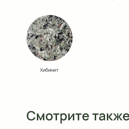
Хибинит
Смотрите такж