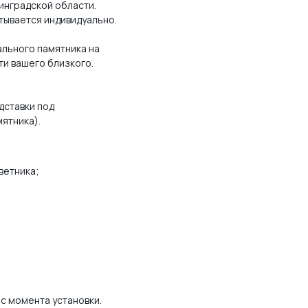
инградской области.
тывается индивидуально.
льного памятника на
ти вашего близкого.
дставки под
мятника).
ветника;
 с момента установки.