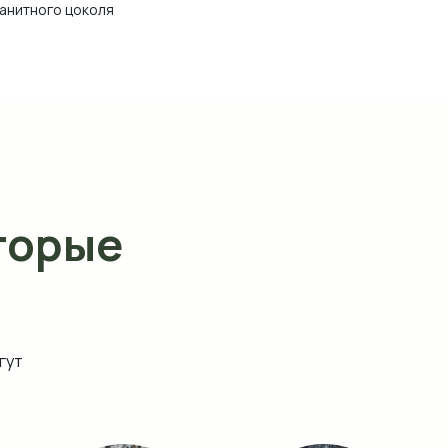
ранитного цоколя
торые
гут