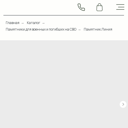
Главная
Каталог
→
→
Памятники для военных и погибших на СВО
Памятник Линия
→