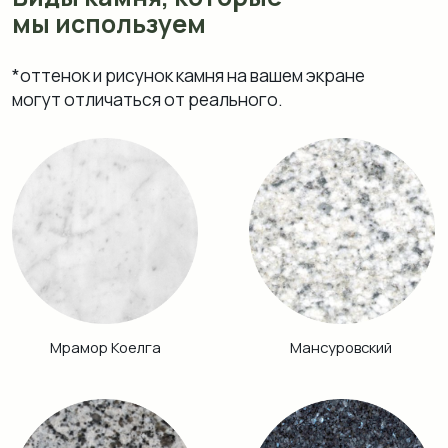
Возрождение
Блю Перл
Аврора
Питкяранта