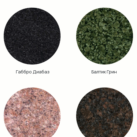
Кузнечный
Гранатовый
Амфиболит
Хибинит