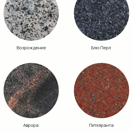
Габбро Диабаз
Балтик Грин
Винга
Дымовский