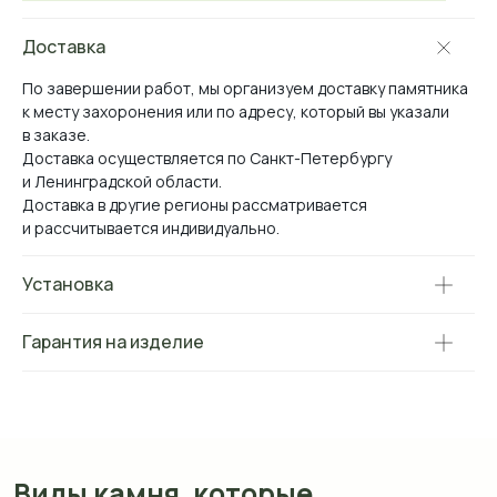
Доставка
По завершении работ, мы организуем доставку памятника
Виды камня, которые
к месту захоронения или по адресу, который вы указали
мы используем
в заказе.
Доставка осуществляется по Санкт-Петербургу
*оттенок и рисунок камня на вашем экране
и Ленинградской области.
могут отличаться от реального.
Доставка в другие регионы рассматривается
и рассчитывается индивидуально.
Установка
Гарантия на изделие
Мрамор Коелга
Мансуровский