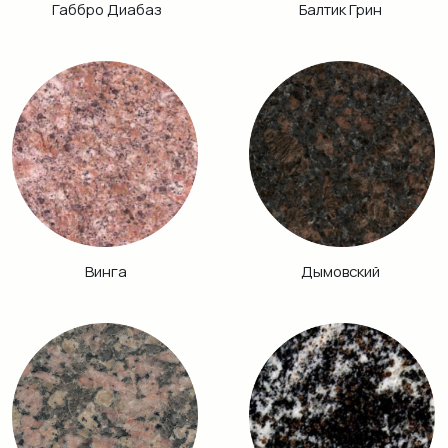
Хибинит