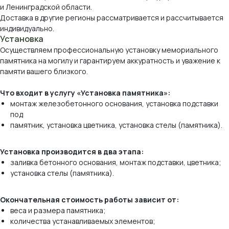
и Ленинградской области.
Доставка в другие регионы рассматривается и рассчитывается
индивидуально.
Установка
Осуществляем профессиональную установку мемориального
памятника на могилу и гарантируем аккуратность и уважение к
памяти вашего близкого.
Что входит в услугу «Установка памятника»:
монтаж железобетонного основания, установка подставки
под
памятник, установка цветника, установка стелы (памятника).
Виды камня, которые
мы используем
Установка производится в два этапа:
заливка бетонного основания, монтаж подставки, цветника;
*оттенок и рисунок камня на вашем экране
установка стелы (памятника).
могут отличаться от реального.
Окончательная стоимость работы зависит от:
веса и размера памятника;
количества устанавливаемых элементов;