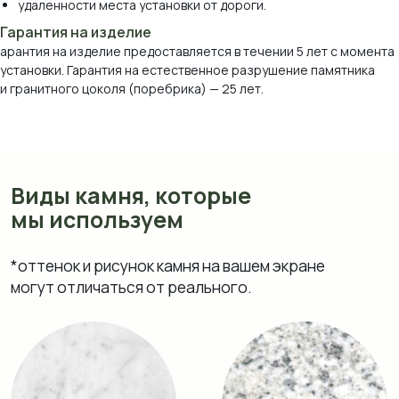
удаленности места установки от дороги.
Гарантия на изделие
арантия на изделие предоставляется в течении 5 лет с момента
установки. Гарантия на естественное разрушение памятника
и гранитного цоколя (поребрика) — 25 лет.
Мрамор Коелга
Мансуровский
Возрождение
Блю Перл