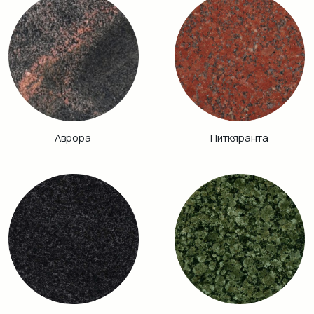
Винга
Дымовский
Кузнечный
Гранатовый
Амфиболит