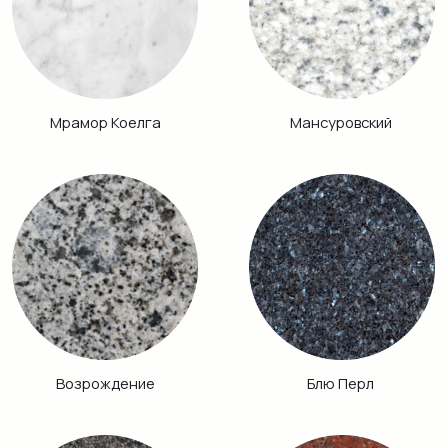
Аврора
Питкяранта
Габбро Диабаз
Балтик Грин