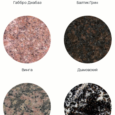
Хибинит