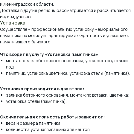
и Ленинградской области.
Доставка в другие регионы рассматривается и рассчитывается
индивидуально.
Установка
Осуществляем профессиональную установку мемориального
памятника на могилу и гарантируем аккуратность и уважение к
памяти вашего близкого.
Что входит в услугу «Установка памятника»:
монтаж железобетонного основания, установка подставки
под
памятник, установка цветника, установка стелы (памятника).
Виды камня, которые
мы используем
Установка производится в два этапа:
заливка бетонного основания, монтаж подставки, цветника;
*оттенок и рисунок камня на вашем экране
установка стелы (памятника).
могут отличаться от реального.
Окончательная стоимость работы зависит от:
веса и размера памятника;
количества устанавливаемых элементов;