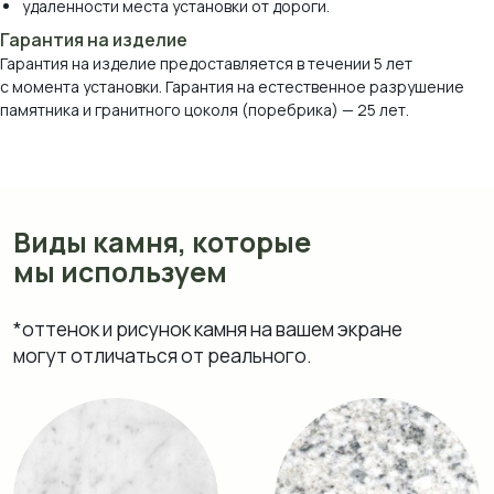
удаленности места установки от дороги.
Гарантия на изделие
Гарантия на изделие предоставляется в течении 5 лет
с момента установки. Гарантия на естественное разрушение
памятника и гранитного цоколя (поребрика) — 25 лет.
Мрамор Коелга
Мансуровский
Возрождение
Блю Перл