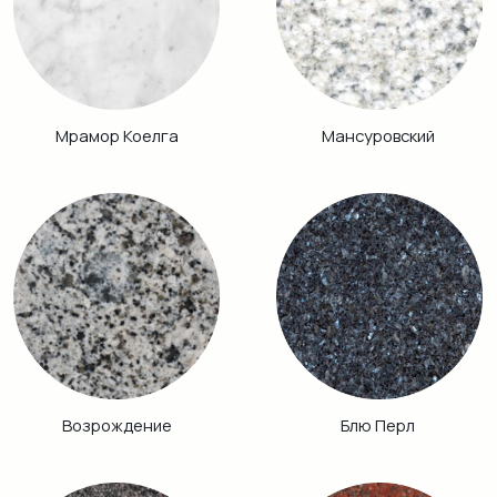
Аврора
Питкяранта
Габбро Диабаз
Балтик Грин