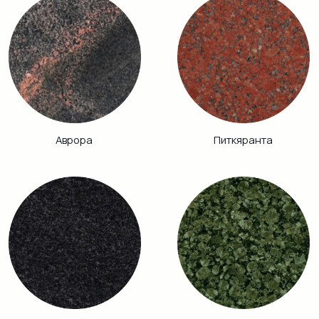
Винга
Дымовский
Кузнечный
Гранатовый
Амфиболит