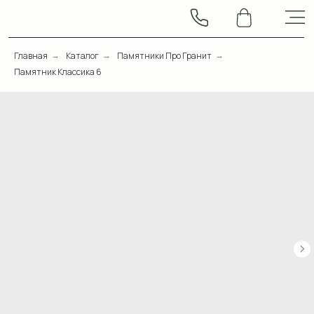
Главная
Каталог
Памятники Про Гранит
→
→
→
Памятник Классика 6