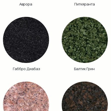
Кузнечный
Гранатовый
Амфиболит
Хибинит