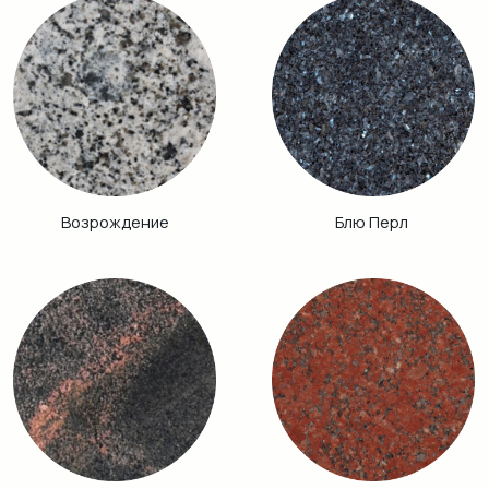
Аврора
Питкяранта
Габбро Диабаз
Балтик Грин
Винга
Дымовский