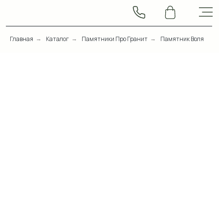
Главная
Каталог
Памятники Про Гранит
Памятник Воля
→
→
→