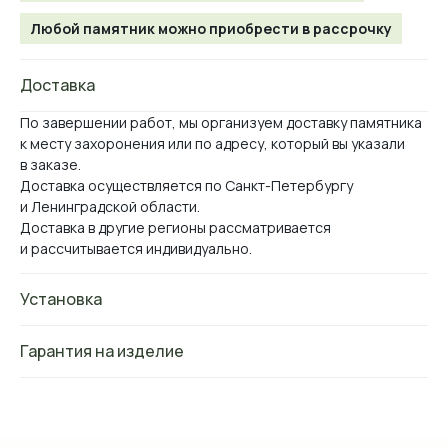
Любой памятник можно приобрести в рассрочку
Доставка
По завершении работ, мы организуем доставку памятника
к месту захоронения или по адресу, который вы указали
в заказе.
Доставка осуществляется по Санкт-Петербургу
и Ленинградской области.
Виды камня, которые
Доставка в другие регионы рассматривается
мы используем
и рассчитывается индивидуально.
*оттенок и рисунок камня на вашем экране
Установка
могут отличаться от реального.
Гарантия на изделие