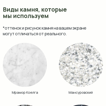
Мрамор Коелга
Мансуровский
Возрождение
Блю Перл