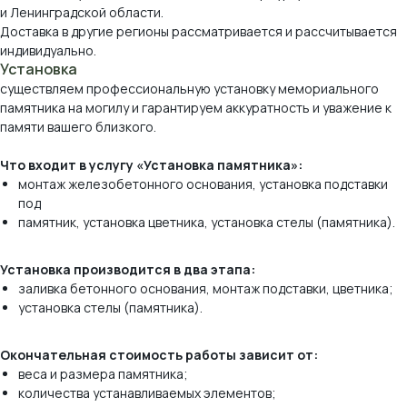
и Ленинградской области.
Доставка в другие регионы рассматривается и рассчитывается
индивидуально.
Установка
существляем профессиональную установку мемориального
памятника на могилу и гарантируем аккуратность и уважение к
памяти вашего близкого.
Что входит в услугу «Установка памятника»:
монтаж железобетонного основания, установка подставки
под
памятник, установка цветника, установка стелы (памятника).
Виды камня, которые
мы используем
Установка производится в два этапа:
заливка бетонного основания, монтаж подставки, цветника;
*оттенок и рисунок камня на вашем экране
установка стелы (памятника).
могут отличаться от реального.
Окончательная стоимость работы зависит от:
веса и размера памятника;
количества устанавливаемых элементов;