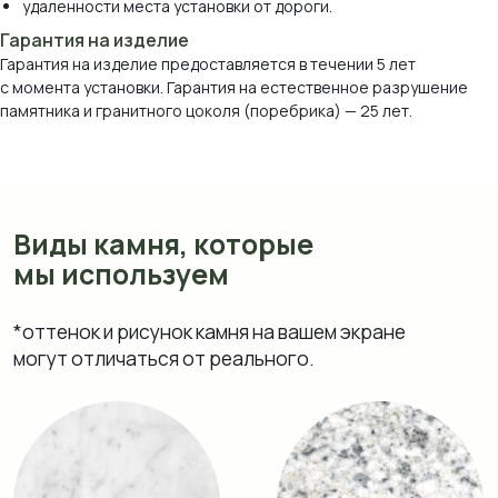
удаленности места установки от дороги.
Гарантия на изделие
Гарантия на изделие предоставляется в течении 5 лет
с момента установки. Гарантия на естественное разрушение
памятника и гранитного цоколя (поребрика) — 25 лет.
Мрамор Коелга
Мансуровский
Возрождение
Блю Перл