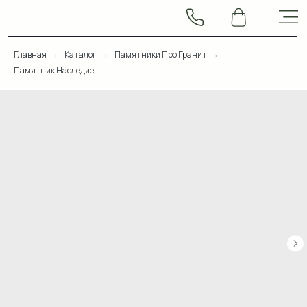
Главная
Каталог
Памятники Про Гранит
→
→
→
Памятник Наследие