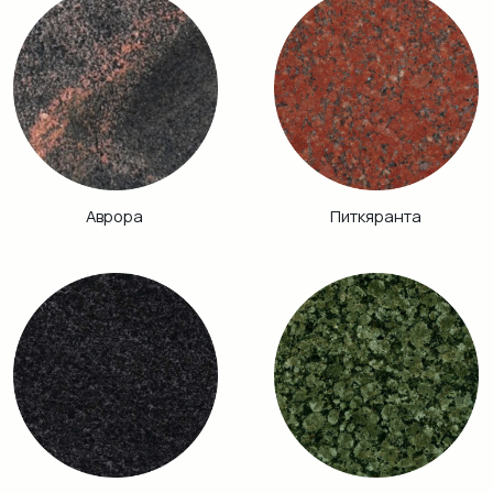
Винга
Дымовский
Кузнечный
Гранатовый
Амфиболит