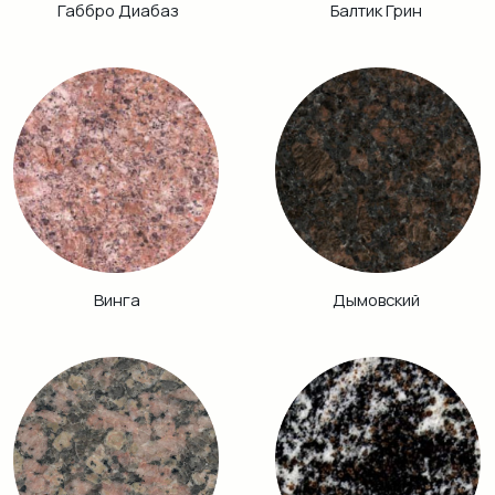
Хибинит