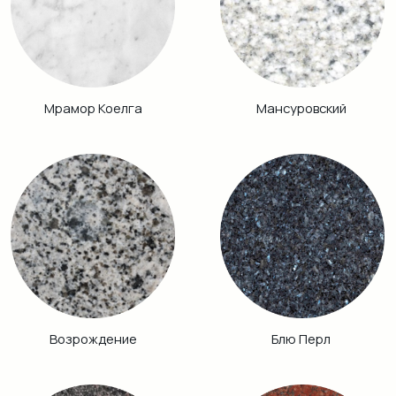
Аврора
Питкяранта
Габбро Диабаз
Балтик Грин