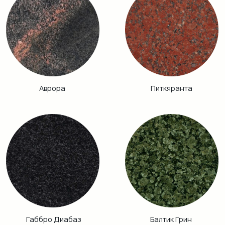
Винга
Дымовский
Кузнечный
Гранатовый
Амфиболит