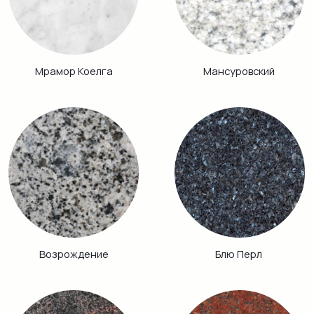
Аврора
Питкяранта
Габбро Диабаз
Балтик Грин