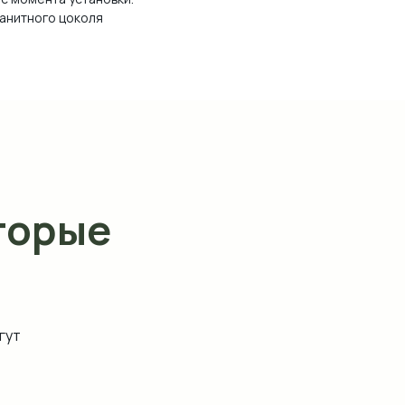
ранитного цоколя
торые
гут