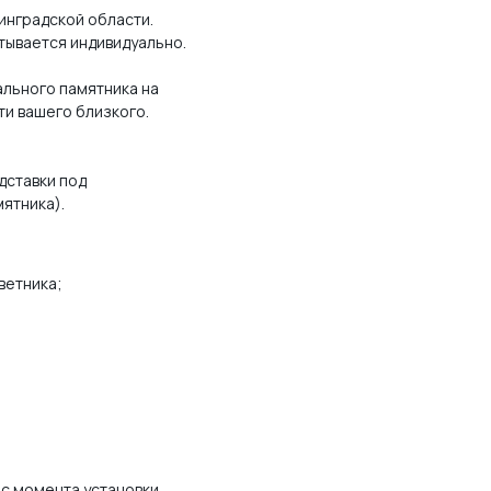
инградской области.
тывается индивидуально.
льного памятника на
ти вашего близкого.
дставки под
мятника).
ветника;
 с момента установки.