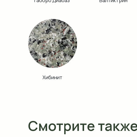
Габбро Диабаз
Балтик Грин
Хибинит
Смотрите такж