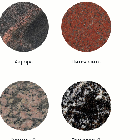
Аврора
Питкяранта