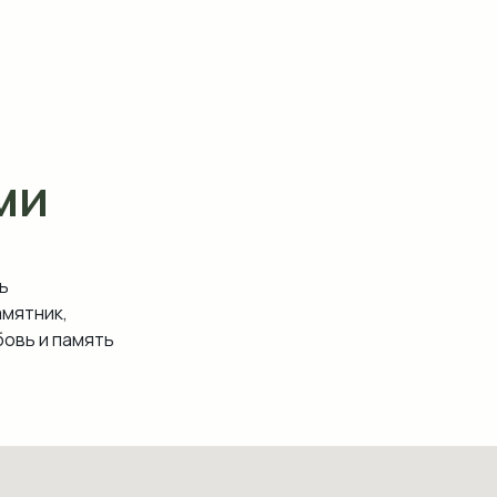
ми
ь
амятник,
овь и память