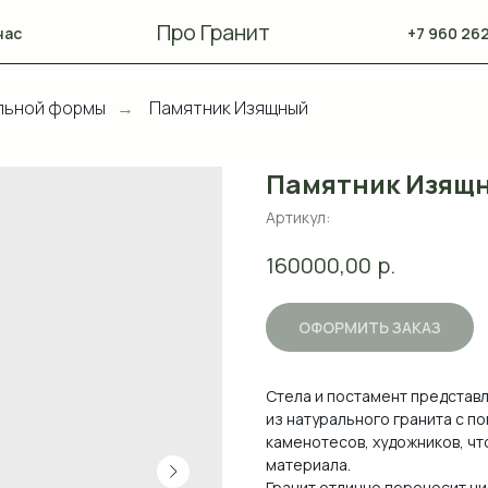
Про Гранит
нас
+7 960 262
льной формы
Памятник Изящный
→
Памятник Изящ
Артикул:
р.
160000,00
ОФОРМИТЬ ЗАКАЗ
Стела и постамент представ
из натурального гранита с 
каменотесов, художников, чт
материала.
Гранит отлично переносит ни