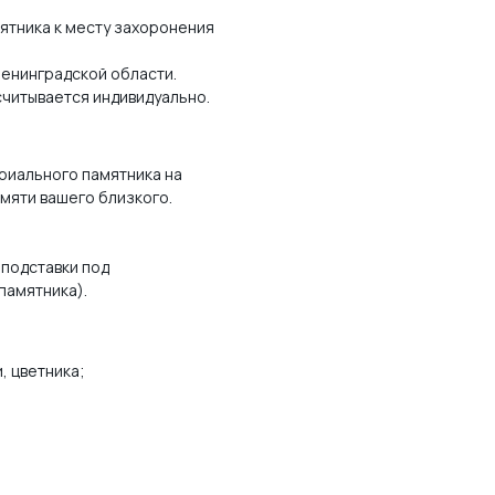
ятника к месту захоронения
Ленинградской области.
считывается индивидуально.
иального памятника на
амяти вашего близкого.
подставки под
(памятника).
, цветника;