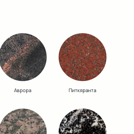
Аврора
Питкяранта