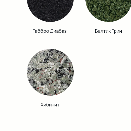
Габбро Диабаз
Балтик Грин
Хибинит