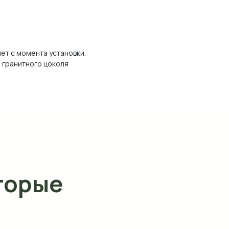
лет с момента установки.
 гранитного цоколя
торые