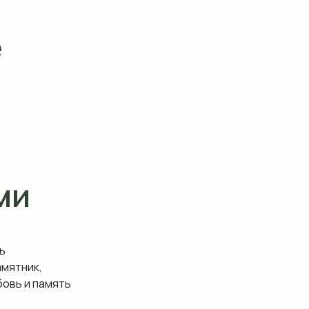
е
ми
ь
амятник,
овь и память