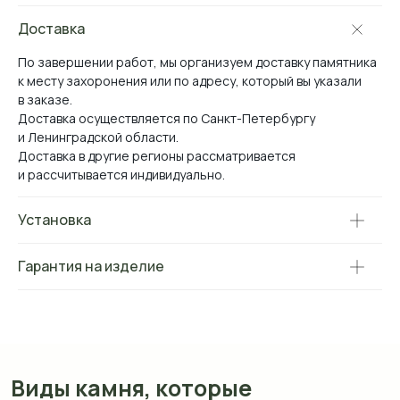
Доставка
По завершении работ, мы организуем доставку памятника
Виды камня, которые
к месту захоронения или по адресу, который вы указали
мы используем
в заказе.
Доставка осуществляется по Санкт-Петербургу
*оттенок и рисунок камня на вашем экране
и Ленинградской области.
могут отличаться от реального.
Доставка в другие регионы рассматривается
и рассчитывается индивидуально.
Установка
Гарантия на изделие
Мрамор Коелга
Мансуровский