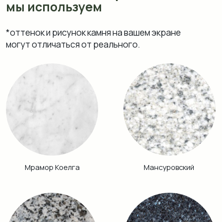
Возрождение
Блю Перл
Аврора
Питкяранта