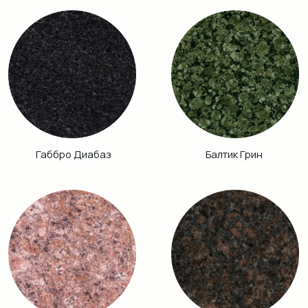
Кузнечный
Гранатовый
Амфиболит
Хибинит