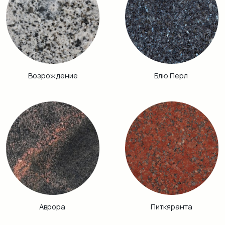
Габбро Диабаз
Балтик Грин
Винга
Дымовский