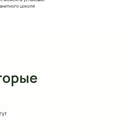
ранитного цоколя
торые
гут