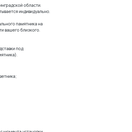
инградской области.
тывается индивидуально.
льного памятника на
ти вашего близкого.
дставки под
мятника).
ветника;
 с момента установки.