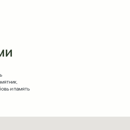
ми
ь
амятник,
овь и память