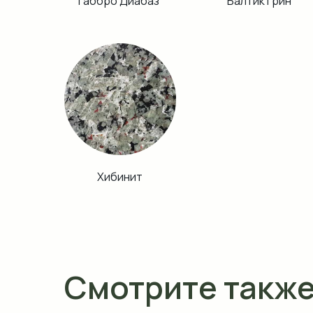
Габбро Диабаз
Балтик Грин
Хибинит
Смотрите такж