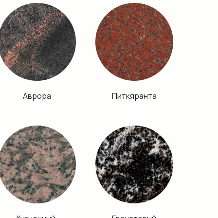
Аврора
Питкяранта