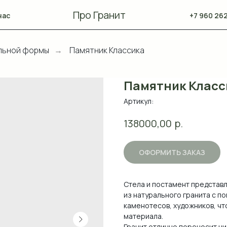
Про Гранит
нас
+7 960 262
льной формы
Памятник Классика
→
Памятник Класс
Артикул:
р.
138000,00
ОФОРМИТЬ ЗАКАЗ
Стела и постамент представ
из натурального гранита с 
каменотесов, художников, чт
материала.
Гранит отлично переносит ни